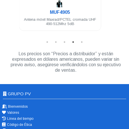
5
MYA-8063
TEL cromada UHF
Antena base Maxrad/PCTEL direccional
5dB
Trunking 806-866Mhz 6dB 3 elementos N
hembra
Los precios son “Precios a distribuidor” y están
expresados en dólares americanos, pueden variar sin
previo aviso, asegúrese verificándolos con su ejecutivo
de ventas.
GRUPO PV
Bienvenidos
Valores
Línea del tiempo
Código de Ética