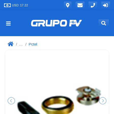
USD: 17.22
...
Pctel