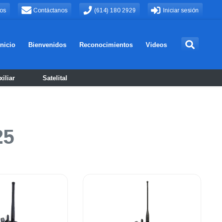
os
Contáctanos
(614) 180 2929
Iniciar sesión
Inicio
Bienvenidos
Reconocimientos
Videos
iliar
Satelital
25