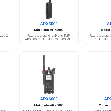
.
APX3000
A
Motorola
APX3000
Motor
Fase 2
Radio portátil encubierto P25
Radio portáti
APX3000 VHF UHF 700/800 MHz
VHF UHF 
.
APX6000
AP
Motorola
APX6000
Motoro
 1000
Radio portátil APX6000 P25 Fase 2
Radio portá