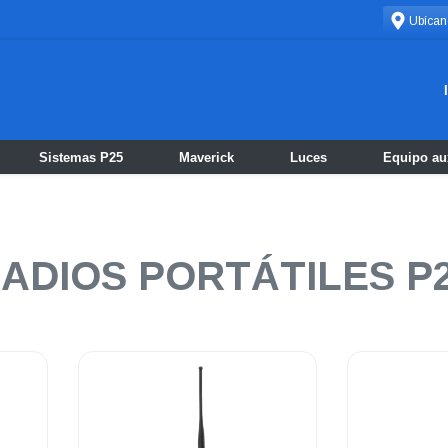
Ubícan
Sistemas P25
Maverick
Luces
Equipo aux
ADIOS PORTÁTILES P