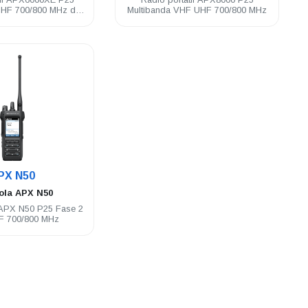
UHF 700/800 MHz de
Multibanda VHF UHF 700/800 MHz
ión crítica
.
PX N50
ola
APX N50
l APX N50 P25 Fase 2
 700/800 MHz