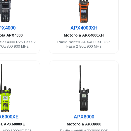
.
.
PX4000
APX4000XH
ola
APX4000
Motorola
APX4000XH
l APX4000 P25 Fase 2
Radio portátil APX4000XH P25
700/800 900 MHz
Fase 2 800/900 MHz
.
.
X6000XE
APX8000
la
APX6000XE
Motorola
APX8000
til APX6000XE P25
Radio portátil APX8000 P25