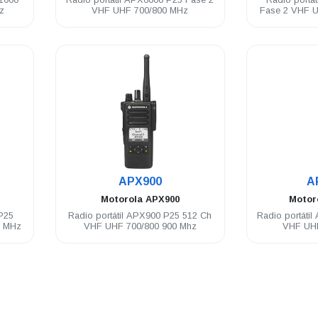
z
VHF UHF 700/800 MHz
Fase 2 VHF 
mis
.
APX900
A
Motorola
APX900
Motor
P25
Radio portátil APX900 P25 512 Ch
Radio portáti
0 MHz
VHF UHF 700/800 900 Mhz
VHF UHF