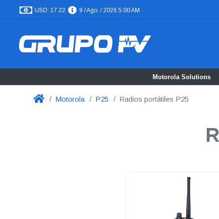
USD: 17.22
9 / Ago. / 2026 5:00 AM
Motorola Solutions
Motorola
P25
Radios portátiles P25
R