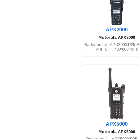
.
APX2000
Motorola
APX2000
Radio portátil APX2000 P25 
VHF UHF 700/800 MHz
.
APX5000
Motorola
APX5000
Radio portátil APX5000 P25