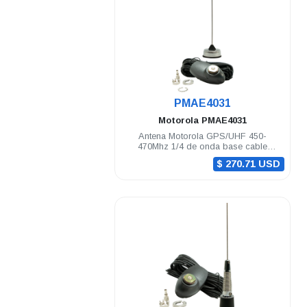
.
PMAE4031
Motorola
PMAE4031
Antena Motorola GPS/UHF 450-
470Mhz 1/4 de onda base cable
montaje y conectores MINI-U
$ 270.71 USD
DGM8000e