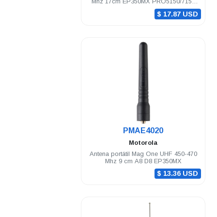
Mhz 17cm EP350MX PRO5150/7150
DEP250 DEP450
$ 17.87 USD
.
PMAE4020
Motorola
Antena portátil Mag One UHF 450-470
Mhz 9 cm A8 D8 EP350MX
$ 13.36 USD