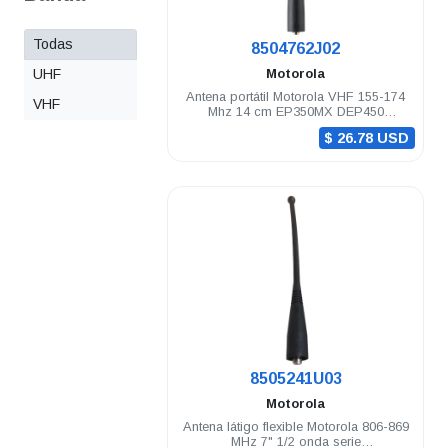
Todas
.
8504762J02
UHF
Motorola
Antena portátil Motorola VHF 155-174
VHF
Mhz 14 cm EP350MX DEP450
PRO5150/7150 Elite
$ 26.78 USD
.
8505241U03
Motorola
Antena látigo flexible Motorola 806-869
MHz 7" 1/2 onda serie