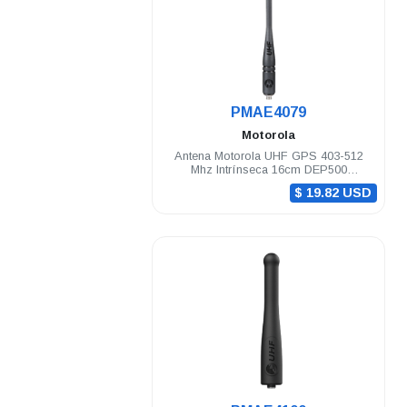
.
PMAE4079
Motorola
Antena Motorola UHF GPS 403-512
Mhz Intrínseca 16cm DEP500
DGP8000/5000 R2 R5 R7
$ 19.82 USD
.