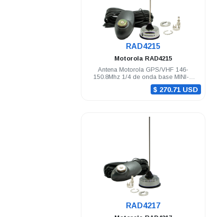
.
RAD4215
Motorola
RAD4215
Antena Motorola GPS/VHF 146-
150.8Mhz 1/4 de onda base MINI-U
cable montaje y conectores DGM8000e
$ 270.71 USD
.
RAD4217