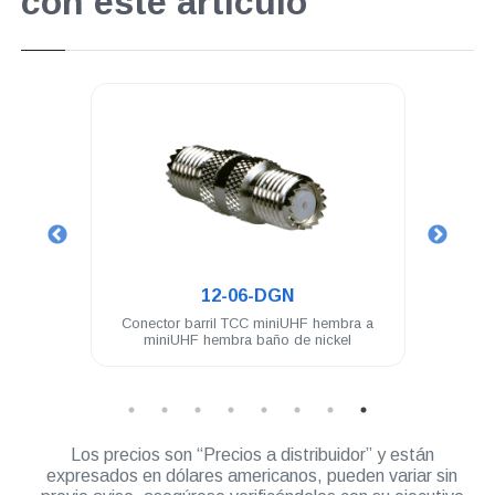
con este artículo
.
.
12-06-DGN
12-03
Conector barril TCC miniUHF hembra a
Conector TCC miniU
miniUHF hembra baño de nickel
Los precios son “Precios a distribuidor” y están
expresados en dólares americanos, pueden variar sin