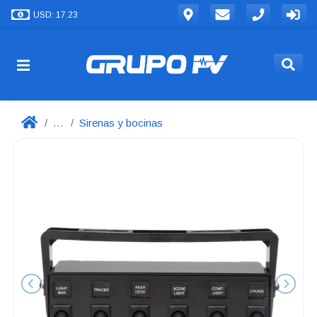
USD: 17.23
...
Sirenas y bocinas