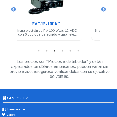
.
PVCJB-HT85
s 12 VDC
Sirena electrónica PV 100 Watts controlador
binete
remoto
Los precios son “Precios a distribuidor” y están
expresados en dólares americanos, pueden variar sin
previo aviso, asegúrese verificándolos con su ejecutivo
de ventas.
GRUPO PV
Bienvenidos
Valores