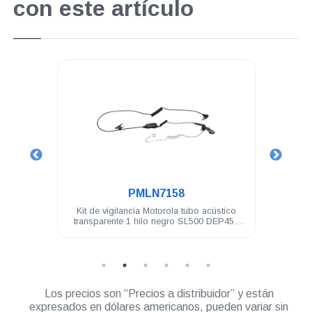
con este artículo
.
.
PMLN7158
PMLN
Kit de vigilancia Motorola tubo acústico
Auricular Motorola pa
transparente 1 hilo negro SL500 DEP450
c/tubo acústico DEP5
TLK100
Los precios son “Precios a distribuidor” y están
expresados en dólares americanos, pueden variar sin