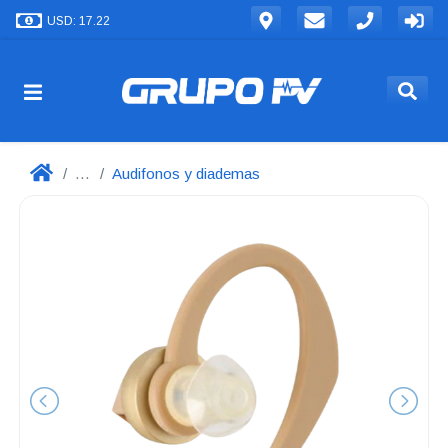
USD: 17.22
...
Audifonos y diademas