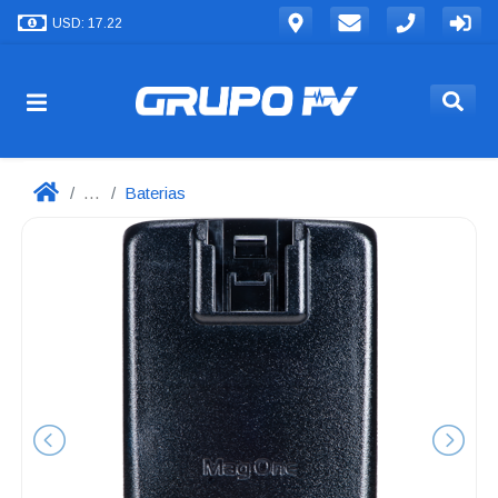
USD: 17.22
...
Baterias