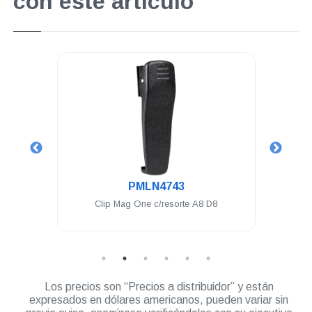
con este artículo
.
.
PMLN4743
PMLN46
Clip Mag One c/resorte A8 D8
Auricular Motorola PTT
RVA50 A8 D
Los precios son “Precios a distribuidor” y están
expresados en dólares americanos, pueden variar sin