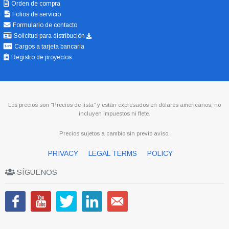
Orden de compra
Folios de servicio
Formulario de contacto
Solicitud para distribución
Cargos a tarjeta bancaria
Registro de proyectos
Los precios son “Precios de lista” y están expresados en dólares americanos, no
incluyen impuestos ni flete.
Precios sujetos a cambio sin previo aviso.
PRIVACY
LEGAL TERMS
POLICY
SÍGUENOS