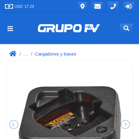
USD: 17.23
...
Cargadores y bases