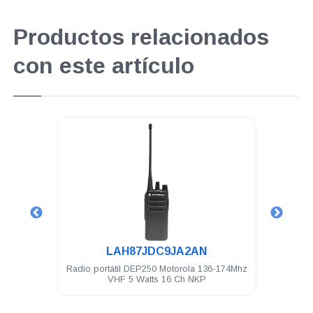
Productos relacionados
con este artículo
.
.
7JDC9JA2AN
PMLN6530
EP250 Motorola 136-174Mhz
Auricular Motorola para vigilancia 2 hil
Watts 16 Ch NKP
con tubo acústico VX-80 RVA50 DTR7
A8 DEP250 DEP450 R2