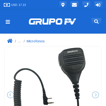
USD: 17.22
...
Microfonos