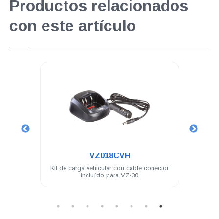
Productos relacionados
con este artículo
.
.
VZ018CVH
VZ-30-D
t de carga vehicular con cable conector
Radio portátil análogo Ve
incluído para VZ-30
Watts VHF 136-