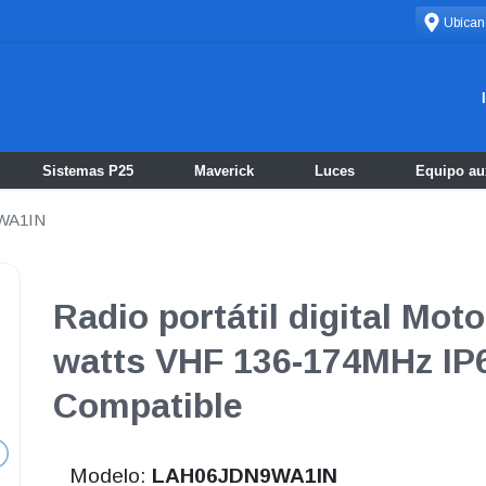
Ubícan
Sistemas P25
Maverick
Luces
Equipo aux
WA1IN
Radio portátil digital Mot
watts VHF 136-174MHz IP
Compatible
Modelo:
LAH06JDN9WA1IN