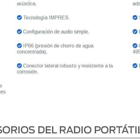
acústica.
ada
Tecnología IMPRES.
S
Configuración de audio simple.
H
IP66 (presión de chorro de agua
O
concentrada).
495
Conector lateral robusto y resistente a la
R
corrosión.
e
nes