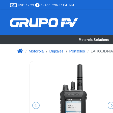
USD: 17.23
6 / Ago. / 2026 11:45 PM
Motorola Solutions
Motorola
Digitales
Portatiles
LAH06JDN9