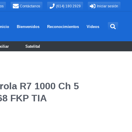
os
Contáctanos
(614) 180 2929
Iniciar sesión
Inicio
Bienvenidos
Reconocimientos
Videos
iliar
Satelital
orola R7 1000 Ch 5
68 FKP TIA