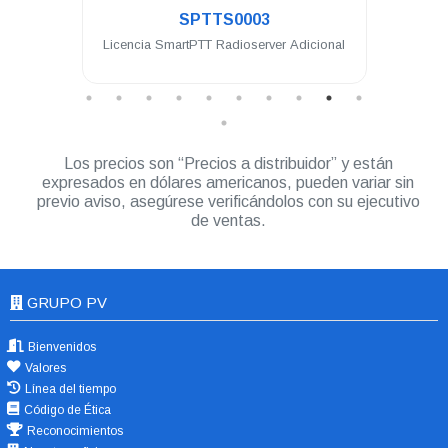
SPTTS0003
sole
Licencia SmartPTT Radioserver Adicional
Lice
Los precios son “Precios a distribuidor” y están
expresados en dólares americanos, pueden variar sin
previo aviso, asegúrese verificándolos con su ejecutivo
de ventas.
GRUPO PV
Bienvenidos
Valores
Línea del tiempo
Código de Ética
Reconocimientos