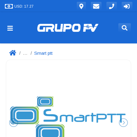
USD: 17.27
...
Smart ptt