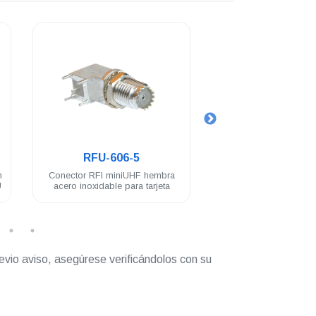
.
.
RFU-606-5
RFU-620
n
Conector RFI miniUHF hembra
Conector adaptador R
U
acero inoxidable para tarjeta
macho N hembra 
inoxidable
evio aviso, asegúrese verificándolos con su