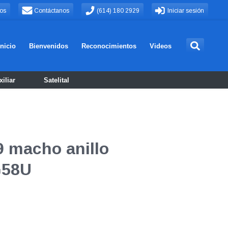
os
Contáctanos
(614) 180 2929
Iniciar sesión
Inicio
Bienvenidos
Reconocimientos
Videos
iliar
Satelital
9 macho anillo
G58U