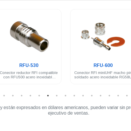
.
.
RFU-530
RFU-600
Conector reductor RFI compatible
Conector RFI miniUHF macho pi
con RFU500 acero inoxidable
soldado acero inoxidable RG58
RG58U
” y están expresados en dólares americanos, pueden variar sin pr
ejecutivo de ventas.