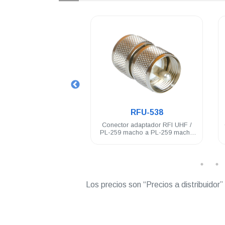
.
.
RFU-536
RFU-538
 adaptador RFI UHF /
Conector adaptador RFI UHF /
embra a PL-259 hembra
PL-259 macho a PL-259 macho
cero inoxidable
acero inoxidable
Los precios son “Precios a distribuidor