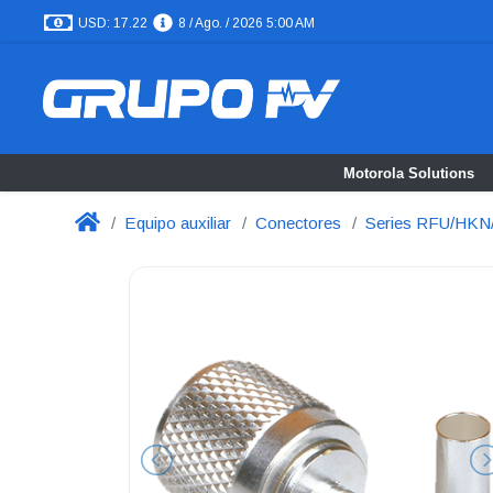
USD: 17.22
8 / Ago. / 2026 5:00 AM
Motorola Solutions
Equipo auxiliar
Conectores
Series RFU/HK