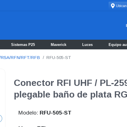
Ubícan
Sistemas P25
Maverick
Luces
Equipo aux
N/RSA/RFN/RFT/RFB
RFU-505-ST
Conector RFI UHF / PL-25
plegable baño de plata R
Modelo:
RFU-505-ST