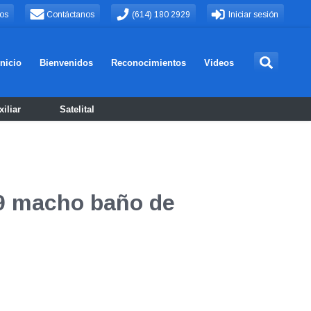
os
Contáctanos
(614) 180 2929
Iniciar sesión
Inicio
Bienvenidos
Reconocimientos
Videos
iliar
Satelital
59 macho baño de