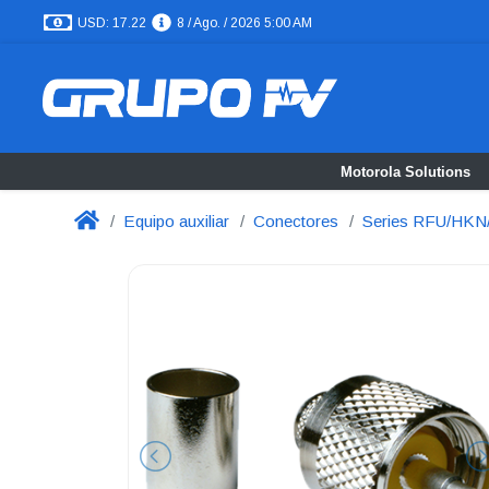
USD: 17.22
8 / Ago. / 2026 5:00 AM
Motorola Solutions
Equipo auxiliar
Conectores
Series RFU/HK