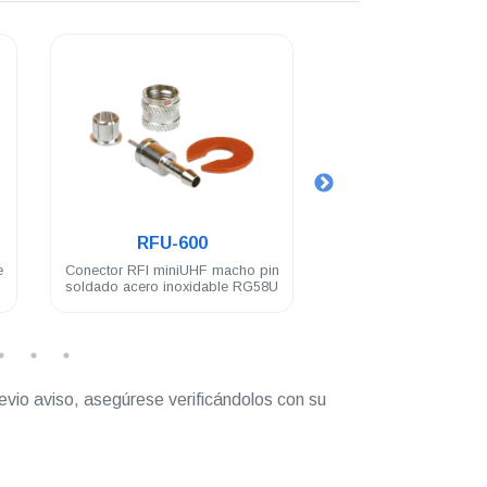
.
.
RFU-600
RFU-606-
e
Conector RFI miniUHF macho pin
Conector RFI miniU
soldado acero inoxidable RG58U
acero inoxidable par
evio aviso, asegúrese verificándolos con su