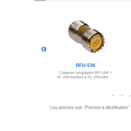
.
.
RFU-521
RFU-536
 RFI chasis UHF / PL-
Conector adaptador RFI UHF /
mbra baño de nickel
PL-259 hembra a PL-259 hembra
acero inoxidable
Los precios son “Precios a distribuidor