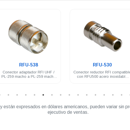
.
.
RFU-538
RFU-530
Conector adaptador RFI UHF /
Conector reductor RFI compatibl
PL-259 macho a PL-259 macho
con RFU500 acero inoxidable
acero inoxidable
RG58U
” y están expresados en dólares americanos, pueden variar sin pr
ejecutivo de ventas.