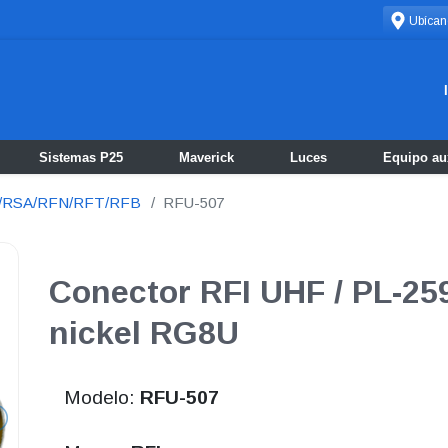
Ubícan
Sistemas P25
Maverick
Luces
Equipo aux
N/RSA/RFN/RFT/RFB
RFU-507
Conector RFI UHF / PL-2
nickel RG8U
Modelo:
RFU-507