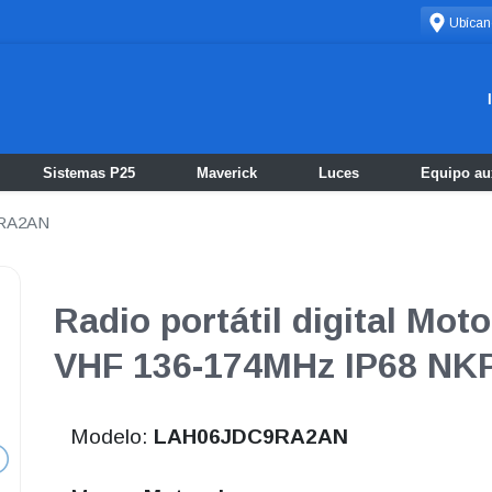
Ubícan
Sistemas P25
Maverick
Luces
Equipo aux
RA2AN
Radio portátil digital Mot
VHF 136-174MHz IP68 NKP
Modelo:
LAH06JDC9RA2AN