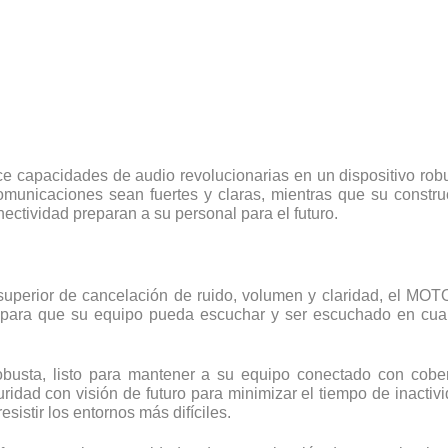
ece capacidades de audio revolucionarias en un dispositivo rob
municaciones sean fuertes y claras, mientras que su constru
ectividad preparan a su personal para el futuro.
l superior de cancelación de ruido, volumen y claridad, el M
para que su equipo pueda escuchar y ser escuchado en cualq
obusta, listo para mantener a su equipo conectado con cobe
uridad con visión de futuro para minimizar el tiempo de inact
istir los entornos más difíciles.