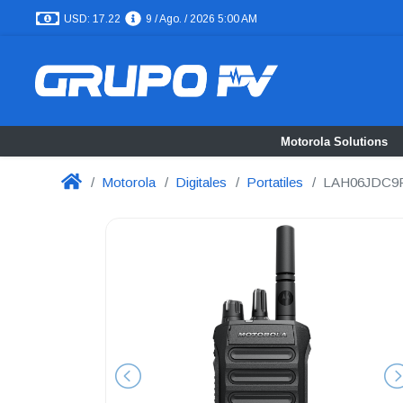
USD: 17.22
9 / Ago. / 2026 5:00 AM
Motorola Solutions
Motorola
Digitales
Portatiles
LAH06JDC9