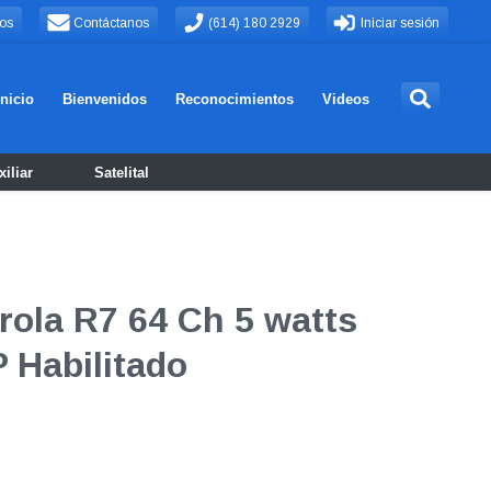
os
Contáctanos
(614) 180 2929
Iniciar sesión
Inicio
Bienvenidos
Reconocimientos
Videos
iliar
Satelital
orola R7 64 Ch 5 watts
 Habilitado