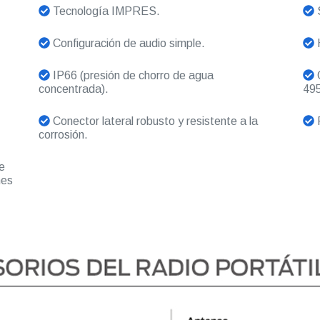
Tecnología IMPRES.
S
Configuración de audio simple.
H
IP66 (presión de chorro de agua
O
concentrada).
495
Conector lateral robusto y resistente a la
R
corrosión.
e
nes