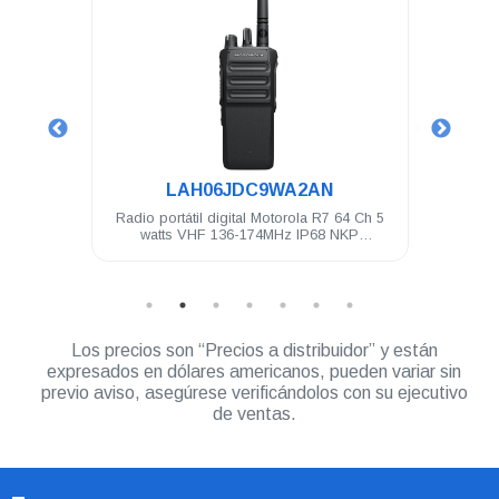
.
LAH06JDC9WA2AN
4 Ch 5
Radio portátil digital Motorola R7 64 Ch 5
Radio 
ilitado
watts VHF 136-174MHz IP68 NKP
Compatible
Los precios son “Precios a distribuidor” y están
expresados en dólares americanos, pueden variar sin
previo aviso, asegúrese verificándolos con su ejecutivo
de ventas.