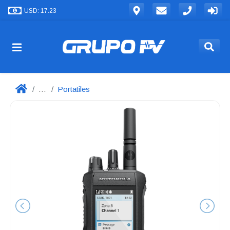
USD: 17.23
...
Portatiles