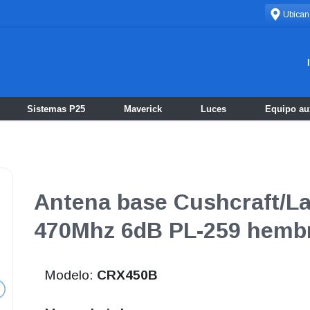
Ubícan
Sistemas P25
Maverick
Luces
Equipo aux
Antena base Cushcraft/La
470Mhz 6dB PL-259 hemb
Modelo:
CRX450B