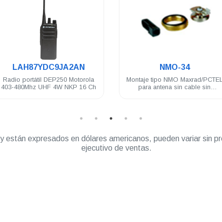
.
.
NMO-34
PMPN4587A
Montaje tipo NMO Maxrad/PCTEL
Cargador individual Motorola
para antena sin cable sin
base de escritorio c/eliminador
conector
3W 120-240V CURVE
” y están expresados en dólares americanos, pueden variar sin pr
ejecutivo de ventas.