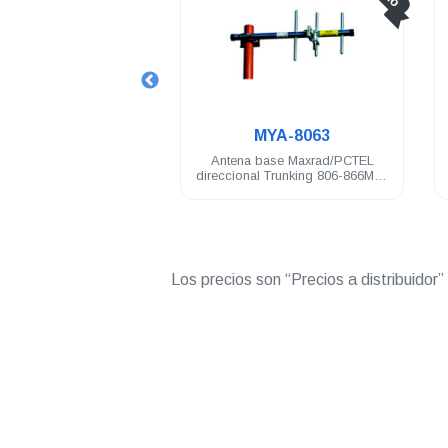
.
MYA-8063
LAH87YDC9JA2AN
 base Maxrad/PCTEL
Radio portátil DEP250 Motorola
al Trunking 806-866Mhz
403-480Mhz UHF 4W NKP 16 Ch
elementos N hembra
Los precios son “Precios a distribuidor