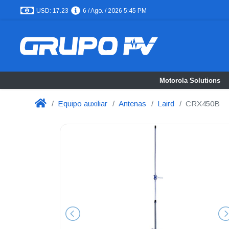
USD: 17.23
6 / Ago. / 2026 5:45 PM
Motorola Solutions
Equipo auxiliar
Antenas
Laird
CRX450B