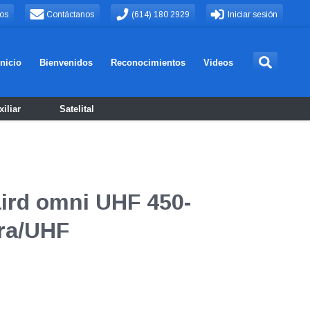
os
Contáctanos
(614) 180 2929
Iniciar sesión
Inicio
Bienvenidos
Reconocimientos
Videos
iliar
Satelital
ird omni UHF 450-
ra/UHF